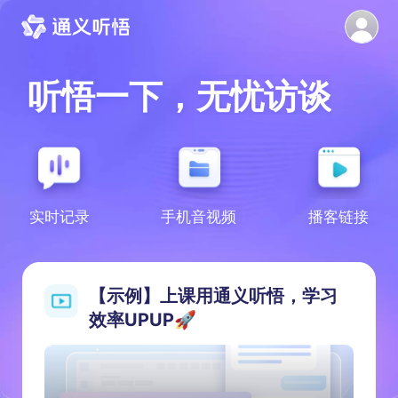
轻
松
学
习
高
效
开
会
听悟一下，
无
忧
访
谈
轻
松
学
习
实时记录
手机音视频
播客链接
【示例】上课用通义听悟，学习
效率UPUP🚀