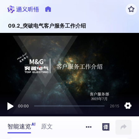

09.2_突破电气客户服务工作介绍


00:00
26:15
智能速览
原文


