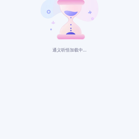
通义听悟
加载中...